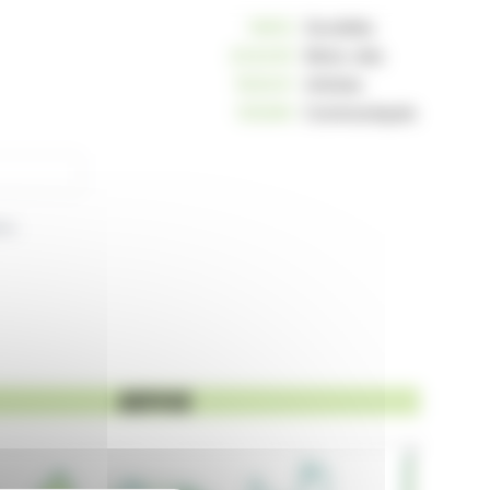
10812
Sociétés
234245
Mots-clés
163041
Articles
125260
Communiqués
on.