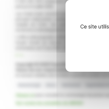
6 400 000 ADS initialement offerts, pour un total de
prévue le 6 juillet 2026.
Les fonds levés serviront principalement à financer la
principal médicament candidat d'Abivax, pour le trai
maladie de Crohn. Une partie des fonds sera égalem
Ce site util
recherche et développement cliniques, le solde étant de
L'offre a été proposée à 125 dollars par ADS supplément
moyen récent du marché, et a été approuvée par l
actionnaires du 11 mai 2026. Cotées au Nasdaq sous le 
R. H.
Copyright © 2026 FinanzWire
, tous droits de repro
Clause de non responsabilité
: bien que puisées aux 
en aucune manière une incitation à prendre position sur 
Biotechnologie
Abivax
Obefazimod
Augmentation D
Cliquez ici
pour consulter le communiqué de presse aya
Voir toutes les actualités de ABIVAX