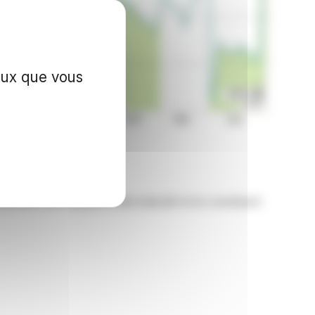
ceux que vous
 sur Euronext Paris.
nzWire sont fournies à titre indicatif et ne constituent