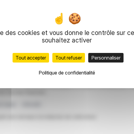
 7 360 000 ADS émis. La clôture de l'offre est
 commercialisation potentielle de l'obefazimod,
tement de la rectocolite hémorragique et de la
ent allouée à la poursuite des activités de
ise des cookies et vous donne le contrôle sur 
stiné aux besoins généraux de l'entreprise.
souhaitez activer
aire, soit une légère prime par rapport au cours
es résolutions de l'assemblée générale des
Tout accepter
Tout refuser
Personnaliser
symbole « ABVX », les actions d'Abivax sont également négociées
Politique de confidentialité
duction et de représentation réservés.
meilleures sources, les informations et analyses diffusées par Fina
les marchés financiers.
e Capital
Offre ADS
nt servi de base à la rédaction de cette brève