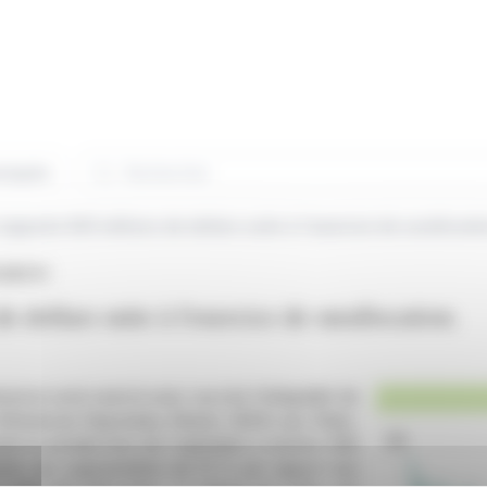
Rechercher
niqués
 rapporte 920 millions de dollars suite à l'exercice de surallocati
A:ABVX)
e dollars suite à l'exercice de surallocation.
noncé avoir exercé avec succès l'intégralité de
 d'American Depositary Shares (ADS) aux États-
e le produit brut de l'opération à environ 920
ésente une augmentation de 15 % par rapport aux