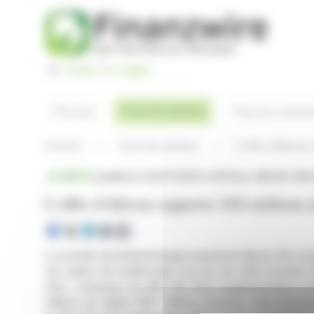
Panneau de gestion des cookies
Switch to English
Tous les articles
À la une
Tous les commu
Accueil
Tous les articles
L'offre d'Abivax
BRÈVE
publiée le 02/07/2026 à 08:05
sur ABIVAX (EP
L'offre d'Abivax rapporte 920 millions d
La société de biotechnologie parisienne Abivax SA a an
son option de surallocation lors de son offre récente
Unis. L'émission de 960 000 ADS supplémentaires port
millions de dollars (807 millions d'euros). Cela repr