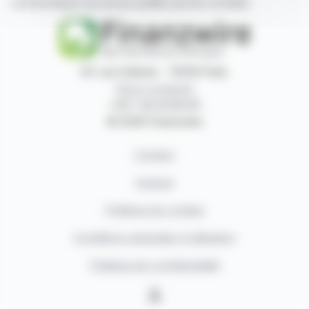
communiqués de presse publiés par les sociétés.
87, rue Ordener - 75018 Paris
Nous contacter
+33 1 42 23 83 61
© 2026 Finanzwire
Contact
Auteurs
Politique de cookies
Conditions générales d'utilisation
Politique de confidentialité