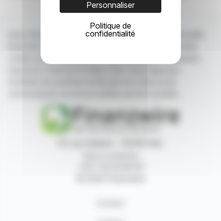
Personnaliser
Politique de
confidentialité
Avec finanzwire.fr suivez en temps réel toute l'actualité
financière puisée aux meilleures sources des sociétés
cotées sur les bourses de Paris, Bruxelles, Amsterdam,
Lisbonne, Francfort et New York. Vous disposez
d'articles de synthèse écrits par nos soins et de
communiqués de presse publiés par les sociétés.
87, rue Ordener - 75018 Paris
Nous contacter
+33 1 42 23 83 61
© 2026 Finanzwire
Contact