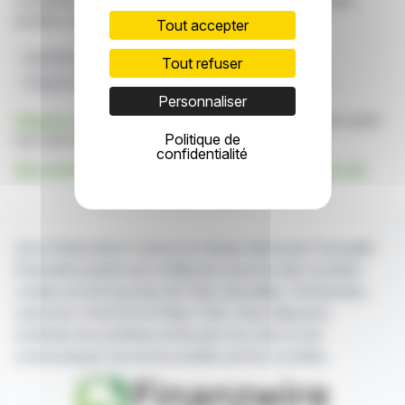
constituent en aucune manière une incitation à prendre
position sur les marchés financiers.
Tout accepter
Exploration Du Cuivre Et De L'or
Ressources Amarc
Tout refuser
Freeport-McMoRan
Dépôt AuRORA
Quartier JOY
Personnaliser
Cliquez ici
pour consulter le communiqué de presse ayant
Politique de
servi de base à la rédaction de cette brève
confidentialité
Voir toutes les actualités de Amarc Resources Ltd.
Avec finanzwire.fr suivez en temps réel toute l'actualité
financière puisée aux meilleures sources des sociétés
cotées sur les bourses de Paris, Bruxelles, Amsterdam,
Lisbonne, Francfort et New York. Vous disposez
d'articles de synthèse écrits par nos soins et de
communiqués de presse publiés par les sociétés.