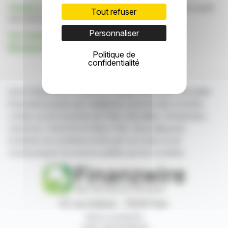
Cliquez ici
pour consulter le communiqué de presse ayant
Tout refuser
servi de base à la rédaction de cette brève
Personnaliser
Voir toutes les actualités de Baloise Asset
Management AG
Politique de
confidentialité
Avec finanzwire.fr suivez en temps réel toute l'actualité
financière puisée aux meilleures sources des sociétés
cotées sur les bourses de Paris, Bruxelles, Amsterdam,
Lisbonne, Francfort et New York. Vous disposez
d'articles de synthèse écrits par nos soins et de
communiqués de presse publiés par les sociétés.
87, rue Ordener - 75018 Paris
Nous contacter