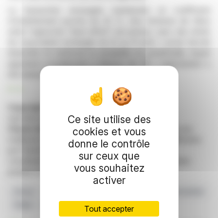
La transaction envisagée maintiendra un coefficient
d'endettement proche de 22 %. Une émission de titres
selon l'approche "best effort" est prévue, avec des droits
de souscription échangés du 12 au 21 août. L'achat devrait
diversifier et renforcer la rentabilité du portefeuille, lequel
appartient actuellement à Baloise Vie SA. L'approbation a
été obtenue de la FINMA.
R. H.
Copyright © 2026 FinanzWire
, tous droits de
reproduction et de représentation réservés.
Ce site utilise des
Clause de non responsabilité
: bien que puisées aux
cookies et vous
meilleures sources, les informations et analyses diffusées
donne le contrôle
par FinanzWire sont fournies à titre indicatif et ne
sur ceux que
constituent en aucune manière une incitation à prendre
vous souhaitez
position sur les marchés financiers.
activer
Suisse
Augmentation De Capital
Investissement Immobilier
FINMA
Baloise Swiss Property Fund
Tout accepter