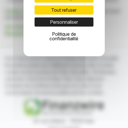
Tout refuser
Cliquez ici
pour consulter le communiqué de presse ayant
servi de base à la rédaction de cette brève
Personnaliser
Voir toutes les actualités de Baloise Asset
Management AG
Politique de
confidentialité
Avec finanzwire.fr suivez en temps réel toute l'actualité
financière puisée aux meilleures sources des sociétés
cotées sur les bourses de Paris, Bruxelles, Amsterdam,
Lisbonne, Francfort et New York. Vous disposez
d'articles de synthèse écrits par nos soins et de
communiqués de presse publiés par les sociétés.
87, rue Ordener - 75018 Paris