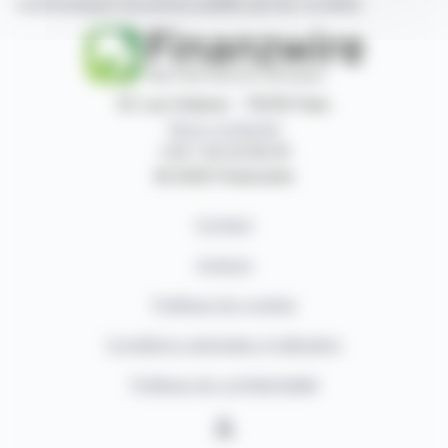
communiqués de presse publiés par les sociétés.
87, rue Ordener - 75018 Paris
Nous contacter
+33 1 42 23 83 61
© 2026 Finanzwire
Contact
Auteurs
Politique de cookies
Conditions générales d'utilisation
Politique de confidentialité