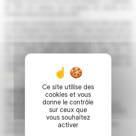
d'actions et leur prix n'ont pas été divulgués. La réalisation
de l'IPO est soumise aux conditions de marché et à
l'examen final du dossier par la SEC.
Le présent communiqué ne constitue ni une offre de vente
ni une sollicitation d'achat de titres. Toute transaction de ce
type sera effectuée conformément aux dispositions de la loi
américaine sur les valeurs mobilières de 1933 (Securities
Act of 1933). Publié en vertu de la règle 135, ce
communiqué atteste de la conformité aux exigences
réglementaires sans toutefois préciser les conditions de
l'offre.
R. E.
Ce site utilise des
Copyright © 2026 FinanzWire
, tous droits de
cookies et vous
reproduction et de représentation réservés.
donne le contrôle
Clause de non responsabilité
: bien que puisées aux
sur ceux que
meilleures sources, les informations et analyses diffusées
vous souhaitez
par FinanzWire sont fournies à titre indicatif et ne
constituent en aucune manière une incitation à prendre
activer
position sur les marchés financiers.