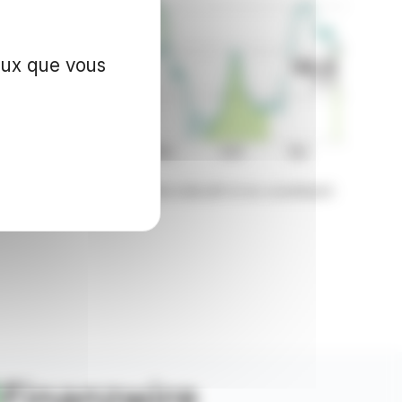
ceux que vous
nzWire sont fournies à titre indicatif et ne constituent