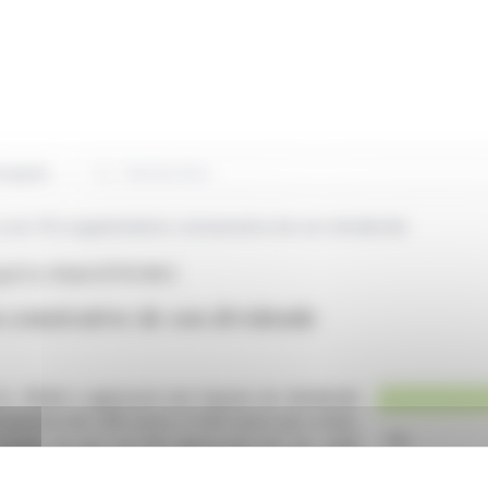
Rechercher
niqués
une 17e augmentation consécutive de son dividende
ng & Co. KGaA (ETR:CWC)
consécutive de son dividende
Co. KGaA a approuvé une hausse du dividende
 passera de 2,85 euros à 3,00 euros par action,
l'ordre du jour ont été approuvés lors de cette
nt reste mis sur la rentabilité et la création de