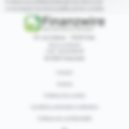
d'articles de synthèse écrits par nos soins et de
communiqués de presse publiés par les sociétés.
87, rue Ordener - 75018 Paris
Nous contacter
+33 1 42 23 83 61
© 2026 Finanzwire
Contact
Auteurs
Politique de cookies
Conditions générales d'utilisation
Politique de confidentialité