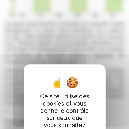
Chargeurs Invest annonce l'acquisition de Harwanne Capital
Management, un acteur franco-helvétique de la gestion
d'actifs. Cette opération permet la création d'un nouveau
pôle, "Premium Capital", axé sur la gestion alternative et les
actifs réels. Ce développement s'inscrit dans une stratégie
post-cession de Novacel, visant à intensifier les
investissements pour compte propre.
Harwanne, fondée en 1955, est reconnue pour sa gestion
d'actifs sur mesure et son approche sélective. Avec cette
acquisition, Chargeurs Invest aspire à diversifier ses
sources de revenus et à renforcer ses partenariats
Ce site utilise des
institutionnels en Europe, tout en respectant des standards
de gouvernance rigoureux.
cookies et vous
donne le contrôle
R. E.
sur ceux que
Copyright © 2026 FinanzWire
, tous droits de
vous souhaitez
reproduction et de représentation réservés.