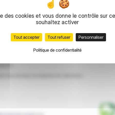
 total de 3 025 902 350 actions. Le nombre de
rès déduction des actions privées de droits de
e vote exerçables s'établissent à 3 025 344 686.
ise des cookies et vous donne le contrôle sur 
ompréhension des opérations de gouvernance
souhaitez activer
été.
Tout accepter
Tout refuser
Personnaliser
duction et de représentation réservés.
meilleures sources, les informations et analyses
Politique de confidentialité
et ne constituent en aucune manière une incitation à prendre positi
Agricole
nt servi de base à la rédaction de cette brève
ité financière puisée aux