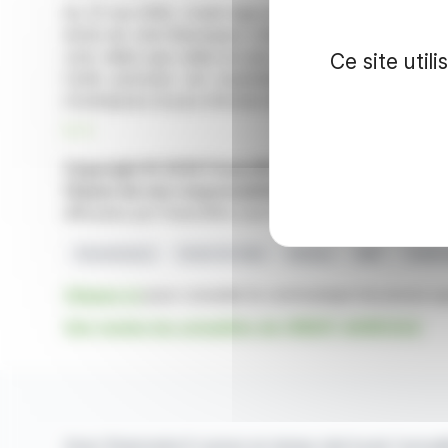
Au 31 mai 2026, Crédit Agricole S.A. comptabilise un
droits de vote théoriques s'élève à 3 025 902 350. Ap
vote, telles que celles en auto-détention, les droits d
Ce site util
Cette précision est essentielle pour une bonne c
d'entreprise et pour informer les actionnaires de la soci
R. P.
Copyright © 2026 FinanzWire
, tous droits de repro
Clause de non responsabilité
: bien que puisées aux 
diffusées par FinanzWire sont fournies à titre indicatif 
Gouvernance
Droits De Vote
Actions
AMF
Crédit 
Cliquez ici
pour consulter le communiqué de presse aya
Voir toutes les actualités de CREDIT AGRICOLE
Avec finanzwire.fr suivez en temps réel toute l'actual