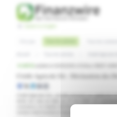
Panneau de gestion des cookies
Switch to English
Tous les articles
À la une
Tous les commu
Accueil
Tous les articles
Crédit Agricole 
BRÈVE
publiée le 02/06/2026 à 15:25
sur CREDIT AGRI
Crédit Agricole SA : Déclaration des D
Crédit Agricole S.A., société anonyme au capital de 9
droits de vote en date du 31 mai 2026. Ce communiqu
commerce et l'article 223-16 du règlement général de
nombre total d'actions et de droits de vote.