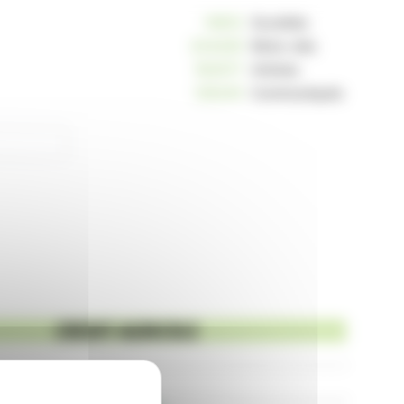
10812
Sociétés
234229
Mots-clés
163017
Articles
125245
Communiqués