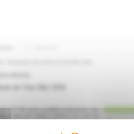
Rechercher
niqués
SA : Déclaration des Droits de Vote Mai 2026
COLE (EPA:ACA)
roits de Vote Mai 2026
 077 707 050 euros, a publié sa déclaration des
é, requis par l'article L.233-8 II du code de
 l'Autorité des Marchés Financiers, précise le