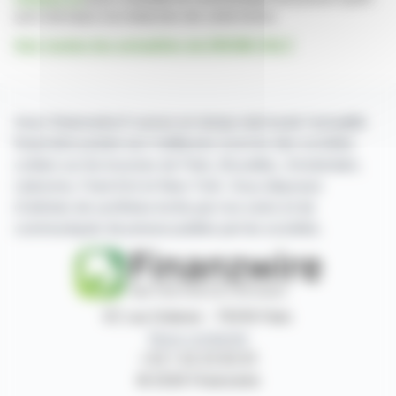
servi de base à la rédaction de cette brève
Voir toutes les actualités de DRONE VOLT
Avec finanzwire.fr suivez en temps réel toute l'actualité
financière puisée aux meilleures sources des sociétés
cotées sur les bourses de Paris, Bruxelles, Amsterdam,
Lisbonne, Francfort et New York. Vous disposez
d'articles de synthèse écrits par nos soins et de
communiqués de presse publiés par les sociétés.
87, rue Ordener - 75018 Paris
Nous contacter
+33 1 42 23 83 61
© 2026 Finanzwire