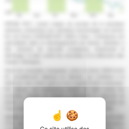
DRONE VOLT, acteur majeur du secteur de la robotique
aérienne, présentera ses dernières technologies de drones
lors du forum EUROSATORY 2026 à Paris. L'entreprise est
spécialisée dans le développement de drones destinés à
des missions de sécurité complexes, notamment le
déminage, la lutte contre les incendies et la détection des
risques chimiques.
Parmi les exemples marquants, citons le drone HERCULES
20, actuellement déployé en Ukraine, qui contribue à la
détection des mines grâce à son magnétomètre embarqué.
Par ailleurs, une expérience inédite de lutte contre les
incendies menée en France a démontré la capacité du
drone à combattre les feux d'éoliennes, en projetant de
l'eau à haute pression depuis une hauteur considérable.
DRONE VOLT présentera également son drone HELIPLANE
VTOL de surveillance, déployé lors de grands événements