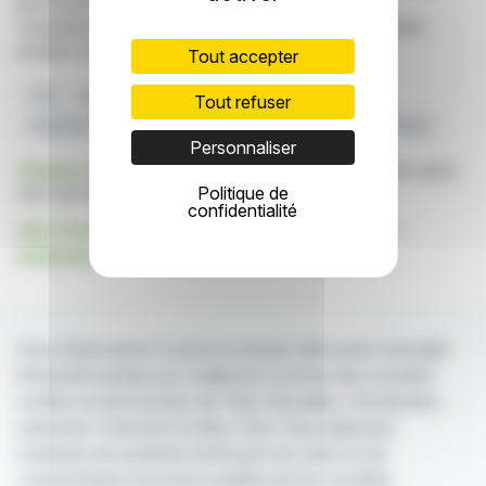
par FinanzWire sont fournies à titre indicatif et ne
constituent en aucune manière une incitation à prendre
position sur les marchés financiers.
Tout accepter
FCA
Bourse De Londres
Titres De Créance
Tout refuser
Admission Aux Valeurs Mobilières
Produits Dérivés Titrisés
Personnaliser
Cliquez ici
pour consulter le communiqué de presse ayant
Politique de
servi de base à la rédaction de cette brève
confidentialité
Voir toutes les actualités de Financial Conduct
Authority
Avec finanzwire.fr suivez en temps réel toute l'actualité
financière puisée aux meilleures sources des sociétés
cotées sur les bourses de Paris, Bruxelles, Amsterdam,
Lisbonne, Francfort et New York. Vous disposez
d'articles de synthèse écrits par nos soins et de
communiqués de presse publiés par les sociétés.