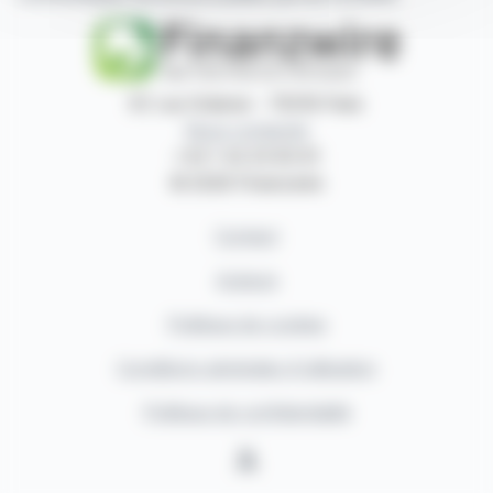
87, rue Ordener - 75018 Paris
Nous contacter
+33 1 42 23 83 61
© 2026 Finanzwire
Contact
Auteurs
Politique de cookies
Conditions générales d'utilisation
Politique de confidentialité