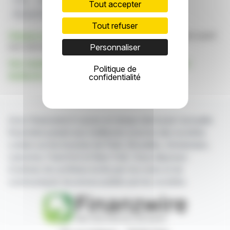
Tout accepter
Bourse Des Investissements
Banque D'Irlande
Tout refuser
Cliquez ici
pour consulter le communiqué de presse ayant
servi de base à la rédaction de cette brève
Personnaliser
Voir toutes les actualités de Financial Conduct
Politique de
Authority
confidentialité
Avec finanzwire.fr suivez en temps réel toute l'actualité
financière puisée aux meilleures sources des sociétés
cotées sur les bourses de Paris, Bruxelles, Amsterdam,
Lisbonne, Francfort et New York. Vous disposez
d'articles de synthèse écrits par nos soins et de
communiqués de presse publiés par les sociétés.