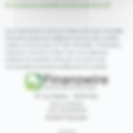
Voir toutes les actualités de Gerresheimer AG
Avec finanzwire.fr suivez en temps réel toute l'actualité
financière puisée aux meilleures sources des sociétés
cotées sur les bourses de Paris, Bruxelles, Amsterdam,
Lisbonne, Francfort et New York. Vous disposez
d'articles de synthèse écrits par nos soins et de
communiqués de presse publiés par les sociétés.
87, rue Ordener - 75018 Paris
Nous contacter
+33 1 42 23 83 61
© 2026 Finanzwire
Contact