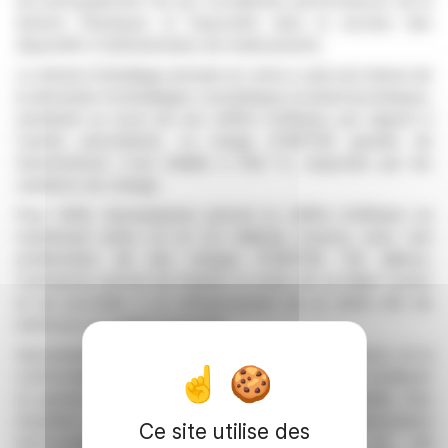
est principalement dû aux excellentes performances de la
division Plastiques et Dispositifs dans le secteur des
dispositifs d'administration de médicaments.
La division Emballage primaire en verre a subi une baisse de
la demande d'emballages cosmétiques et pharmaceutiques,
entraînant un recul de son chiffre d'affaires par rapport à
l'année précédente. La marge d'EBITDA ajustée de
Gerresheimer s'est établie à 16,8 %, impactée par les
variations de change.
Pour 2026, Gerresheimer prévoit un chiffre d'affaires se
maintenant entre 2,3 et 2,4 milliards d'euros, avec une
amélioration de ses marges d'EBITDA. Par ailleurs,
l'entreprise prévoit de finaliser la vente de sa filiale Centor
et de procéder à un refinancement de sa dette afin de
renforcer sa solidité financière.
Gerresheimer continue de privilégier la transparence et la
conformité, et a mis en place des mesures pour améliorer
sa gestion financière et son efficacité opérationnelle. Des
enquêtes internes ont permis d'apporter les corrections
Ce site utilise des
nécessaires aux pratiques comptables et de