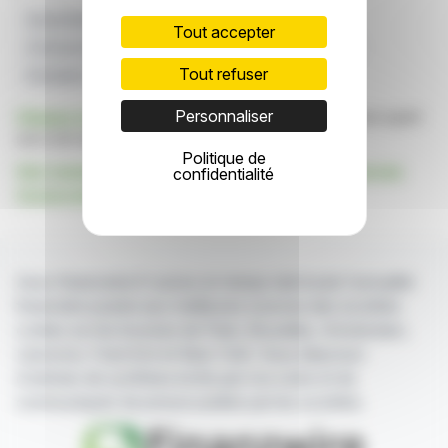
Assemblée Générale Des Actionnaires
Tout accepter
Commission Des Valeurs Mobilières
Métaux CANEX
Tout refuser
Exemption
Bassin D'or
Personnaliser
Cliquez ici
pour consulter le communiqué de presse ayant
servi de base à la rédaction de cette brève
Politique de
Voir toutes les actualités de Gold Basin Resources
confidentialité
Corporation
Avec finanzwire.fr suivez en temps réel toute l'actualité
financière puisée aux meilleures sources des sociétés
cotées sur les bourses de Paris, Bruxelles, Amsterdam,
Lisbonne, Francfort et New York. Vous disposez
d'articles de synthèse écrits par nos soins et de
communiqués de presse publiés par les sociétés.