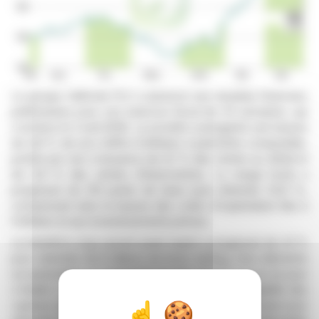
Le groupe Halfords PLC a annoncé ses résultats financiers
préliminaires pour son exercice fiscal de 53 semaines, qui
s'achève le 3 avril 2026. La société a enregistré une hausse
de 4,8 % de son chiffre d'affaires à périmètre comparable,
portée par une croissance de 4,1 % des ventes au détail et
de 5,8 % des ventes d'Autocentres. La marge brute a
progressé de 210 points de base pour atteindre 52,8 %,
compensant ainsi la hausse des coûts d'exploitation liée à
l'inflation et aux investissements prévus.
Le bénéfice sous-jacent avant impôt a progressé de 4,1 %
pour atteindre 45,4 millions de livres sterling. Hors éléments
exceptionnels, il a augmenté de plus de 8 % sur un an pour
s'établir à 41,5 millions de livres sterling. La rentabilité des
capitaux employés a progressé de 160 points de base pour