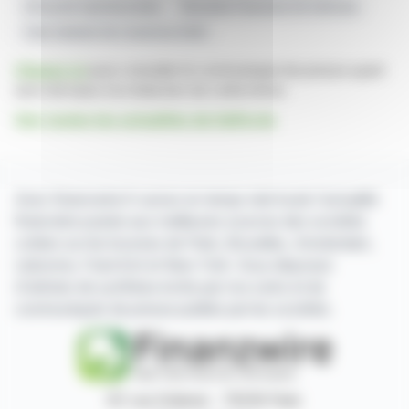
Efficacité Opérationnelle
Résultats Financiers De Halfords
Faits Saillants De L'exercice 2026
Cliquez ici
pour consulter le communiqué de presse ayant
servi de base à la rédaction de cette brève
Voir toutes les actualités de Halfords
Avec finanzwire.fr suivez en temps réel toute l'actualité
financière puisée aux meilleures sources des sociétés
cotées sur les bourses de Paris, Bruxelles, Amsterdam,
Lisbonne, Francfort et New York. Vous disposez
d'articles de synthèse écrits par nos soins et de
communiqués de presse publiés par les sociétés.
87, rue Ordener - 75018 Paris