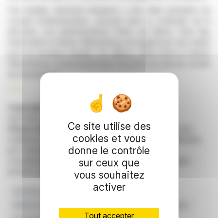
Fait notable, Bernhard Burgener a été réélu président du
conseil d'administration, assurant ainsi la continuité de la
direction. Les administrateurs Peter von Büren, Clive Ng,
Edda Kraft et Stefan Wehrenberg ont également été réélus
pour un nouveau mandat. Par ailleurs, Edda Kraft et Stefan
Wehrenberg conserveront leurs fonctions au sein du comité
de rémunération.
R. E.
Copyright © 2026 FinanzWire
, tous droits de
reproduction et de représentation réservés.
Ce site utilise des
Clause de non responsabilité
: bien que puisées aux
cookies et vous
meilleures sources, les informations et analyses diffusées
donne le contrôle
par FinanzWire sont fournies à titre indicatif et ne
constituent en aucune manière une incitation à prendre
sur ceux que
position sur les marchés financiers.
vous souhaitez
activer
SIX Swiss Exchange
Approbation Des Actionnaires
Réélection Du Conseil D'administration
Événement Phare
Tout accepter