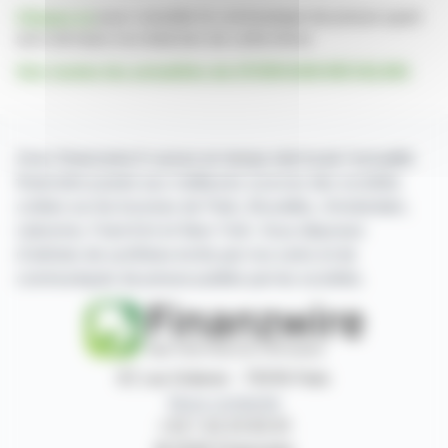
Cliquez ici
pour consulter le communiqué de presse ayant
servi de base à la rédaction de cette brève
Voir toutes les actualités de HYDROGEN REFUELING
Avec finanzwire.fr suivez en temps réel toute l'actualité
financière puisée aux meilleures sources des sociétés
cotées sur les bourses de Paris, Bruxelles, Amsterdam,
Lisbonne, Francfort et New York. Vous disposez
d'articles de synthèse écrits par nos soins et de
communiqués de presse publiés par les sociétés.
87, rue Ordener - 75018 Paris
Nous contacter
+33 1 42 23 83 61