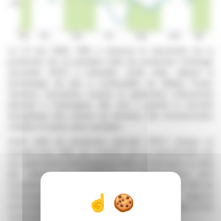
Le 21 mai 2026, HRS a annoncé le lancement de la
production de sa première unité de production d'énergie
sécurisée (SPU) à Grenoble. Cette unité, utilisant la
technologie de pile à combustible de Ballard Power
Systems, fonctionne comme un générateur d'électricité
alimenté à l'hydrogène. Elle vise à garantir la sécurité
énergétique des centres de données, des infrastructures
critiques et autres sites sensibles.
Cette unité de production spéciale (SPU) marque un
tournant pour HRS, qui s'oriente vers la diversification de
ses applications technologiques liées à l'hydrogène au-delà
des stations de ravitaillement. Le démonstrateur, dont
l'installation est prévue en 2027 sur le site d'essais HRS de
Champagnier, permettra de valider des aspects
technologiques tels que l'intégration de l'hydrogène et les
systèmes de contrôle.