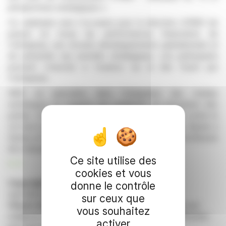
perspectives stratégiques ».
Ce webinaire sera l'occasion pour la direction d'INEO de
passer en revue les performances financières de
l'entreprise, ses récents développements opérationnels et
de présenter ses priorités stratégiques. Les participants
peuvent s'inscrire à l'avance via le lien fourni par
l'entreprise.
INEO se spécialise dans l'intégration des médias
numériques en magasin aux systèmes de prévention des
pertes. Sa technologie aide les détaillants à lutter contre le
vol tout en augmentant leurs revenus publicitaires. Basée à
Surrey, en Colombie-Britannique, INEO est cotée à la Bourse
de croissance TSX.
Ce site utilise des
R. P.
cookies et vous
Copyright © 2026 FinanzWire
, tous droits de
donne le contrôle
reproduction et de représentation réservés.
sur ceux que
Clause de non responsabilité
: bien que puisées aux
vous souhaitez
meilleures sources, les informations et analyses diffusées
activer