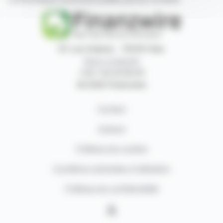
87, rue Ordener - 75018 Paris
Nous contacter
+33 1 42 23 83 61
© 2026 Finanzwire
Contact
Auteurs
Politique de cookies
Conditions générales d'utilisation
Politique de confidentialité