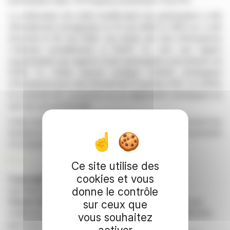
participation dans TR Property Investment Trust Plc.
La notification de cette modification de participation a été
officiellement enregistrée le 14 mai 2026 et IRES en a été
informée le 18 mai 2026. Les droits de vote d'Ameriprise
s'élèvent actuellement à 10,017 %, soit une légère
augmentation par rapport à leur participation précédente de
9,852 %. Cette hausse souligne l'intérêt stratégique
d'Ameriprise pour Irish Residential Properties REIT et reflète
un potentiel de croissance ou un alignement stratégique au
sein de son portefeuille.
Cette évolution devrait intéresser les acteurs qui suivent les
tendances d'investissement et les principaux mouvements
d'actionnaires dans le secteur immobilier.
R. E.
Ce site utilise des
cookies et vous
Copyright © 2026 FinanzWire
, tous droits de
reproduction et de représentation réservés.
donne le contrôle
Clause de non responsabilité
: bien que puisées aux
sur ceux que
meilleures sources, les informations et analyses diffusées
vous souhaitez
par FinanzWire sont fournies à titre indicatif et ne