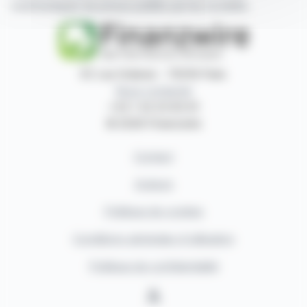
communiqués de presse publiés par les sociétés.
87, rue Ordener - 75018 Paris
Nous contacter
+33 1 42 23 83 61
© 2026 Finanzwire
Contact
Auteurs
Politique de cookies
Conditions générales d'utilisation
Politique de confidentialité