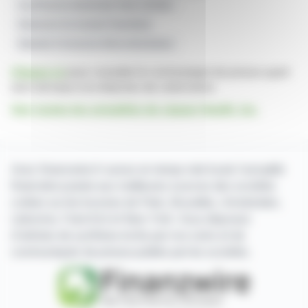
Insuffisance Intestinale Chez L'enfant
Réduction Du Soutien Parentéral
Maladie À Inclusions Microvillositaires
Cliquez ici
pour consulter le communiqué de presse ayant
servi de base à la rédaction de cette brève
Voir toutes les actualités de Jaguar Health, Inc.
Avec finanzwire.fr suivez en temps réel toute l'actualité
financière puisée aux meilleures sources des sociétés
cotées sur les bourses de Paris, Bruxelles, Amsterdam,
Lisbonne, Francfort et New York. Vous disposez
d'articles de synthèse écrits par nos soins et de
communiqués de presse publiés par les sociétés.