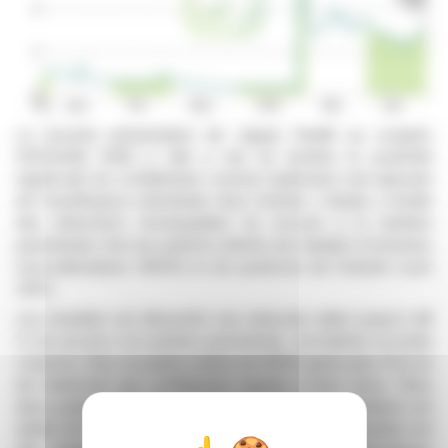
La récente présentation de Jaguar Health au congrès
ESPGHAN 2026 à Lille a mis en lumière le potentiel
significatif du crofélémère comme traitement oral adjuvant
de l'insuffisance intestinale chez l'enfant. L'étude a révélé
des réductions remarquables du recours à la nutrition
parentérale chez les patients atteints de maladie à inclusions
microvillositaires (MVID) et de syndrome de l'intestin court
(SIC).
Les résultats ont démontré une réduction allant jusqu'à 48
% du recours à la nutrition parentérale, normalisée au poids
corporel, chez un patient atteint de MVID après plus d'un an
de traitement par crofélémère liquide à forte dose. Chez
deux patients atteints de SBS, des réductions similaires ont
atteint 40 %. Il est important de noter que ces résultats ont