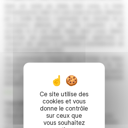
Avant son rachat par Katjes Quiet Luxury, le fonds
d'investissement italien FSI avait acquis les parts détenues
par la famille Missoni. L'autorisation des autorités de la
concurrence italiennes pour cette acquisition a été
accordée le 21 avril 2026. Katjes Quiet Luxury détient
désormais une participation minoritaire significative et
conserve des options lui permettant potentiellement de
devenir actionnaire majoritaire.
Cet investissement s'inscrit dans la stratégie de Katjes
International visant à renforcer son segment de luxe
européen, complétant ainsi son acquisition précédente
d'une participation majoritaire dans la marque allemande
BOGNER en 2025.
R. E.
Ce site utilise des
cookies et vous
Copyright © 2026 FinanzWire
, tous droits de
donne le contrôle
reproduction et de représentation réservés.
sur ceux que
Clause de non responsabilité
: bien que puisées aux
meilleures sources, les informations et analyses diffusées
vous souhaitez