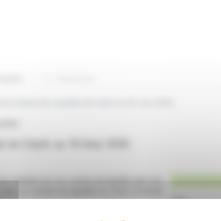
Rechercher
niqués
l du Contrat de Liquidité de Lhyfe au 30 Juin 2026
LHYFE)
té de Lhyfe au 30 Juin 2026
es résultats de son contrat de liquidité géré par
 date, le compte de liquidité de Lhyfe contenait
.
ont été achetées pour un montant total de 596