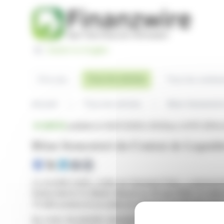
Panneau de gestion des cookies
Switch to English
Tous les articles
À la une
Tous les commu
Accueil
Tous les articles
Bilan Semestrie
BRÈVE
publiée le 03/07/2026 à 18:05
sur LHYFE (EPA:
Bilan Semestriel du Contrat de Liquidi
La société Lhyfe, cotée sur Euronext Paris, a annoncé l
Rothschild & Co Martin Maurel au 30 juin 2026. À cette
75 284 actions et un solde en espèces de 291 129 euros
Au cours du premier semestre 2026, 239 833 actions 