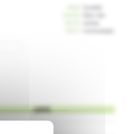
10809
Sociétés
234045
Mots-clés
162755
Articles
125017
Communiqués