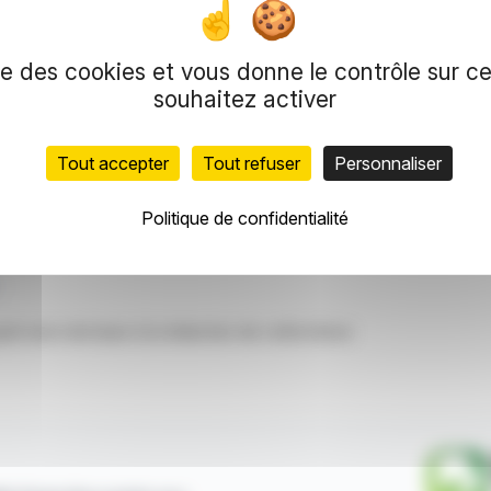
e 191 049 actions ont été vendues pour 478 556
s marquent une augmentation par rapport au 31
et 408 798 euros en espèces.
ise des cookies et vous donne le contrôle sur 
thschild & Co Global Markets Solutions (Europe)
souhaitez activer
Tout accepter
Tout refuser
Personnaliser
duction et de représentation réservés.
meilleures sources, les informations et analyses diffusées par Fina
Politique de confidentialité
les marchés financiers.
nt servi de base à la rédaction de cette brève