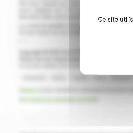
225 euros, répartis sur 2 605 transactions, tandis qu
euros, réparties sur 1 773 transactions. Ces chiffre
décembre 2025, où le compte détenait 26 500 actions 
Ce site util
Le contrat de liquidité a récemment été transféré à Ro
SA sans impact sur ses conditions ou moyens.
R. E.
Copyright © 2026 FinanzWire
, tous droits de repro
Clause de non responsabilité
: bien que puisées aux 
en aucune manière une incitation à prendre position sur 
Transactions
Actions
Liquidité
Lhyfe
Rothschild
Cliquez ici
pour consulter le communiqué de presse aya
Voir toutes les actualités de LHYFE