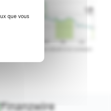
ceux que vous
nzWire sont fournies à titre indicatif et ne constituent