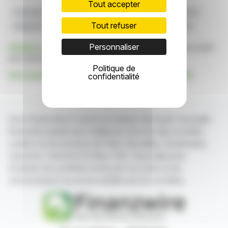
Tout accepter
Stockage D'Énergie
Marché Européen
LION E-Mobilité
Tout refuser
Intégration Des Énergies Renouvelables
Stratégie BESS
Personnaliser
Cliquez ici
pour consulter le communiqué de presse ayant
servi de base à la rédaction de cette brève
Politique de
Voir toutes les actualités de LION E-Mobility AG
confidentialité
Avec finanzwire.fr suivez en temps réel toute l'actualité
financière puisée aux meilleures sources des sociétés
cotées sur les bourses de Paris, Bruxelles, Amsterdam,
Lisbonne, Francfort et New York. Vous disposez
d'articles de synthèse écrits par nos soins et de
communiqués de presse publiés par les sociétés.