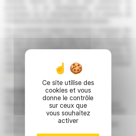
Sebastian Bujnoch, riche d'une vaste expérience en
production et en développement commercial, se
concentrera sur le développement de la présence de
l'entreprise sur les marchés européen et asiatique.
Ces recrutements soulignent l'importance stratégique des
systèmes de stockage d'énergie par batteries (BESS) dans
les plans de croissance de LION, en matière d'intégration
des énergies renouvelables et de stabilité du réseau. En
concentrant ses efforts sur des solutions performantes et
adaptées au marché, LION ambitionne de contribuer
significativement à la transition énergétique.
R. E.
Ce site utilise des
cookies et vous
Copyright © 2026 FinanzWire
, tous droits de
donne le contrôle
reproduction et de représentation réservés.
Clause de non responsabilité
: bien que puisées aux
sur ceux que
meilleures sources, les informations et analyses diffusées
vous souhaitez
par FinanzWire sont fournies à titre indicatif et ne
activer
constituent en aucune manière une incitation à prendre
position sur les marchés financiers.