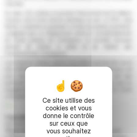
marchés.
En mars, LR a obtenu un premier financement de 10 millions
d'euros, suivi d'une tranche identique en juin. Le PDG, Jörg
Körfer, a exprimé sa gratitude à toutes les parties prenantes,
soulignant que ce réalignement renforce considérablement
les fonds propres de l'entreprise. La nouvelle structure
permet de réduire la dette et de réaliser des
investissements stratégiques.
Les initiatives futures visent à accroître la production sur le
site d'Ahlen et à optimiser la logistique. Ces mesures ont
pour objectif de renforcer le rôle de LR en tant que
partenaire fiable tout au long de sa chaîne de valeur, avec un
engagement renouvelé en faveur de la qualité et d'une
croissance durable.
Ce site utilise des
R. E.
cookies et vous
donne le contrôle
Copyright © 2026 FinanzWire
, tous droits de
sur ceux que
reproduction et de représentation réservés.
vous souhaitez
Clause de non responsabilité
: bien que puisées aux