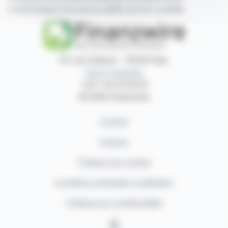
communiqués de presse publiés par les sociétés.
87, rue Ordener - 75018 Paris
Nous contacter
+33 1 42 23 83 61
© 2026 Finanzwire
Contact
Auteurs
Politique de cookies
Conditions générales d'utilisation
Politique de confidentialité