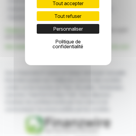
Investissement Stratégique
Vente De Redevances
Tout accepter
Industrie Sidérurgique Américaine
Métalliques Mesabi
Tout refuser
Granulés De Minerai De Fer
Personnaliser
Cliquez ici
pour consulter le communiqué de presse ayant
servi de base à la rédaction de cette brève
Politique de
Voir toutes les actualités de Mesabi Metallics Co. LLC
confidentialité
Avec finanzwire.fr suivez en temps réel toute l'actualité
financière puisée aux meilleures sources des sociétés
cotées sur les bourses de Paris, Bruxelles, Amsterdam,
Lisbonne, Francfort et New York. Vous disposez
d'articles de synthèse écrits par nos soins et de
communiqués de presse publiés par les sociétés.