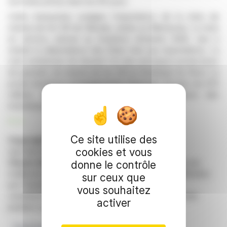
seconde prévue dans les 60 jours.
Cette transaction souligne l'importance de la mine de
minerai de fer DR de Mesabi, située au Minnesota. La mise
en service, prévue au troisième trimestre 2026, vise à
réduire la dépendance des États-Unis aux importations. La
mine ambitionne de devenir l'un des principaux producteurs
de granulés de minerai de fer DR en Amérique du Nord. Le
projet bénéficie d'engagements financiers récents de 670
millions de dollars, témoignant de la confiance des
investisseurs institutionnels dans son importance.
R. H.
Ce site utilise des
Copyright © 2026 FinanzWire
, tous droits de
cookies et vous
reproduction et de représentation réservés.
Clause de non responsabilité
: bien que puisées aux
donne le contrôle
meilleures sources, les informations et analyses diffusées
sur ceux que
par FinanzWire sont fournies à titre indicatif et ne
vous souhaitez
constituent en aucune manière une incitation à prendre
activer
position sur les marchés financiers.