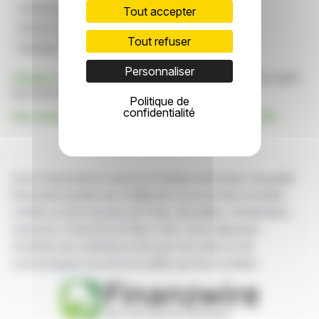
Presentation Aux Investisseurs
Molten Ventures
Tout accepter
Bourse De Londres
Technologie Numérique
Tout refuser
Résultats De L'année Complète
Personnaliser
Cliquez ici
pour consulter le communiqué de presse ayant
servi de base à la rédaction de cette brève
Politique de
confidentialité
Voir toutes les actualités de Molten Ventures Plc
Avec finanzwire.fr suivez en temps réel toute l'actualité
financière puisée aux meilleures sources des sociétés
cotées sur les bourses de Paris, Bruxelles, Amsterdam,
Lisbonne, Francfort et New York. Vous disposez
d'articles de synthèse écrits par nos soins et de
communiqués de presse publiés par les sociétés.