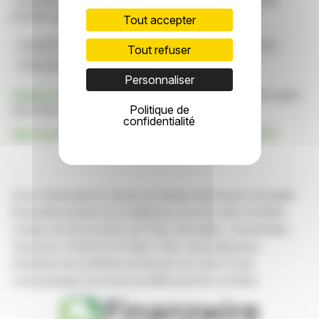
constituent en aucune manière une incitation à prendre
position sur les marchés financiers.
Tout accepter
Rachat D'actions
Stratégie Financière
Molten Ventures
Tout refuser
Deutsche Bank AG
Transactions De Marché
Personnaliser
Cliquez ici
pour consulter le communiqué de presse ayant
Politique de
servi de base à la rédaction de cette brève
confidentialité
Voir toutes les actualités de Molten Ventures Plc
Avec finanzwire.fr suivez en temps réel toute l'actualité
financière puisée aux meilleures sources des sociétés
cotées sur les bourses de Paris, Bruxelles, Amsterdam,
Lisbonne, Francfort et New York. Vous disposez
d'articles de synthèse écrits par nos soins et de
communiqués de presse publiés par les sociétés.