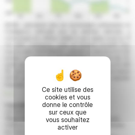
MUNIC, spécialisée dans les technologies embarquées et
l'intelligence artificielle pour les données véhicules, a
communiqué les chiffres relatifs à son capital social au 31
mai 2026. L'entreprise, cotée sur Euronext Growth® Paris
sous le code FR0013462231, a déclaré un total de 9 271 235
actions. Les droits de vote théoriques sont de 15 422 211,
tandis que les droits de vote exerçables s'élèvent à 15 349
119. Ces informations sont fournies conformément à l'article
223-16 du règlement général de l'Autorité des marchés
financiers.
Ce site utilise des
R. P.
cookies et vous
donne le contrôle
Copyright © 2026 FinanzWire
, tous droits de
sur ceux que
reproduction et de représentation réservés.
Clause de non responsabilité
: bien que puisées aux
vous souhaitez
meilleures sources, les informations et analyses diffusées
activer
par FinanzWire sont fournies à titre indicatif et ne