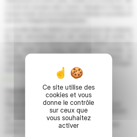
vieillissement en bonne santé, fondée sur la recherche. Elle
a ouvert de nouveaux sites à Zurich, Shanghai et Chypre. La
marque évolue vers un écosystème holistique où produits et
services s'intègrent harmonieusement.
La nouvelle Maison NIANCE à Zurich propose des analyses
de peau personnalisées et des traitements de pointe. À
Shanghai, le Centre Beauté & Longévité NIANCE ouvre ses
portes, tandis qu'à Chypre, Ararat Wellness s'installe. La
stratégie de NIANCE cible les causes biologiques du
vieillissement, avec pour objectif d'intégrer
harmonieusement beauté, science et bien-être.
R. H.
Ce site utilise des
Copyright © 2026 FinanzWire
, tous droits de
cookies et vous
reproduction et de représentation réservés.
donne le contrôle
Clause de non responsabilité
: bien que puisées aux
sur ceux que
meilleures sources, les informations et analyses diffusées
vous souhaitez
par FinanzWire sont fournies à titre indicatif et ne
constituent en aucune manière une incitation à prendre
activer
position sur les marchés financiers.