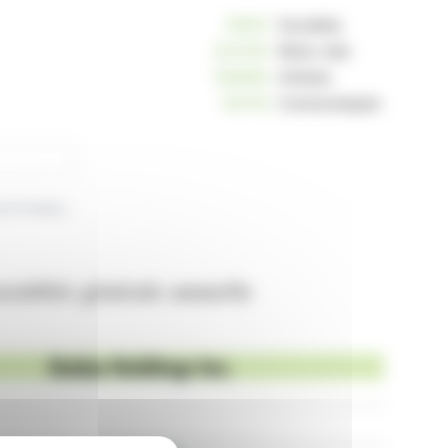
10810
Sociétés
234105
Mots-clés
162869
Articles
125118
Communiqués
Ondas Inc. encourage la participation des actionnaires pour atteindre le quorum à l'assemblée générale annuelle
ssemblée générale annuelle