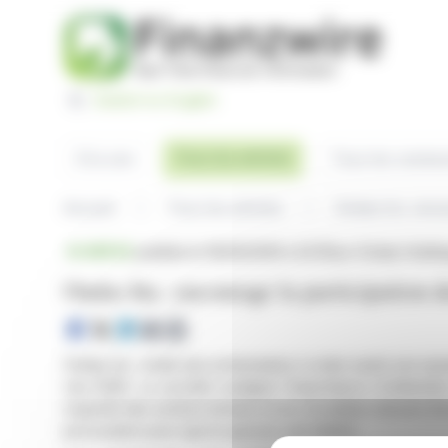
Panneau de gestion des cookies
Switch to English
Tous les articles
À la une
Tous les commu
Accueil
Tous les articles
BRÈVE
publiée le 18/05/2026 à 22:35
sur Ondas Holdi
Ondas Inc. encourage la participation d
Ondas Inc. invite ses actionnaires à voter avant son a
mai 2026. La société souligne l'importance d'atteindr
majorité des actions émises et en circulation doivent 
procuration pour que le quorum soit atteint.