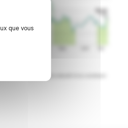
ceux que vous
nzWire sont fournies à titre indicatif et ne constituent