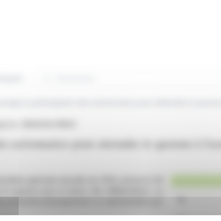
Rechercher
niqués
ngs Inc. (NASDAQ:ONDS)
es actionnaires pour atteindre le quorum à l'a
ssemblée générale annuelle de 2026, prévue le 28
e le quorum pour la tenue des délibérations. La
être présentes physiquement ou représentées par