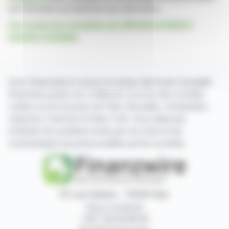
servi de base à la rédaction de cette brève
Voir toutes les actualités de ORPHAN SYNERGY
EUROPE-PHARMA
Avec finanzwire.fr suivez en temps réel toute l'actualité
financière puisée aux meilleures sources des sociétés
cotées sur les bourses de Paris, Bruxelles, Amsterdam,
Lisbonne, Francfort et New York. Vous disposez
d'articles de synthèse écrits par nos soins et de
communiqués de presse publiés par les sociétés.
87, rue Ordener - 75018 Paris
Nous contacter
+33 1 42 23 83 61