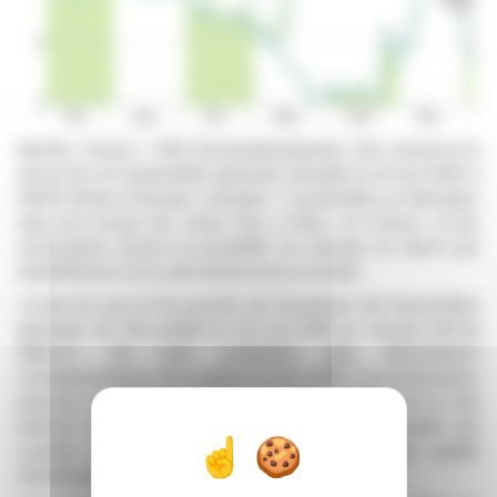
Nantes, France – OSE Immunotherapeutics SA a annoncé la
tenue de son Assemblée générale annuelle le 24 juin 2026 à
10h00 (heure d'Europe centrale). L'assemblée se déroulera
dans les locaux de Jones Day à Paris, en France, et les
actionnaires auront la possibilité d'y assister en direct par
webdiffusion sur le site internet de la société.
L’ordre du jour et les projets de résolutions de l’assemblée
générale ont été publiés le 20 mai 2026 au Journal officiel
(BALO). Un avis contenant des informations
complémentaires sera publié le 8 juin 2026. Les actionnaires
peuvent consulter les documents préparatoires sur le site
internet d’OSE Immunotherapeutics ou les demander par
courriel, sur présentation d’un justificatif de leur qualité
d’actionnaire.