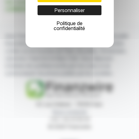
Voir toutes les actualités de PATRIMOINE ET
COMMERCE
Personnaliser
Politique de
confidentialité
Avec finanzwire.fr suivez en temps réel toute l'actualité
financière puisée aux meilleures sources des sociétés
cotées sur les bourses de Paris, Bruxelles, Amsterdam,
Lisbonne, Francfort et New York. Vous disposez
d'articles de synthèse écrits par nos soins et de
communiqués de presse publiés par les sociétés.
87, rue Ordener - 75018 Paris
Nous contacter
+33 1 42 23 83 61
© 2026 Finanzwire