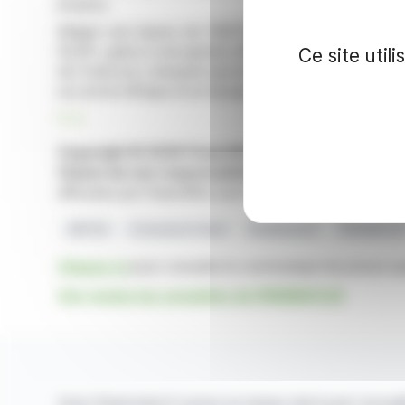
propres.
Malgré une baisse de l'EBITDA courant à 5,7% du chi
50,8%, grâce à une gestion efficace des coûts. Le carn
Ce site util
de l'exercice, marquant une bonne orientation commer
accord en Afrique et en Europe.
R. E.
Copyright © 2026 FinanzWire
, tous droits de repro
Clause de non responsabilité
: bien que puisées aux 
diffusées par FinanzWire sont fournies à titre indicatif 
EBITDA
Croissance Future
Endettement
PRISMAFLE
Cliquez ici
pour consulter le communiqué de presse aya
Voir toutes les actualités de PRISMAFLEX
Avec finanzwire.fr suivez en temps réel toute l'actual