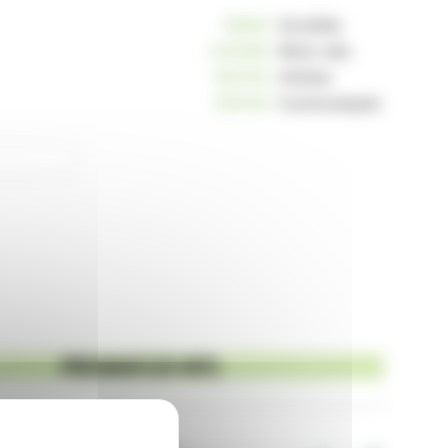
10809
Sociétés
234058
Mots-clés
162793
Articles
125046
Communiqués