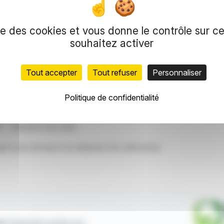
ffre d'affaires, la marge brute a progressé à
et de commandes, à 10 M€, reste solide à la fin
ise des cookies et vous donne le contrôle sur 
ciale pour 2026-2027, notamment avec un nouvel
souhaitez activer
Tout accepter
Tout refuser
Personnaliser
duction et de représentation réservés.
meilleures sources, les informations et analyses
Politique de confidentialité
et ne constituent en aucune manière une incitation à prendre positi
X
Résultats 2025-2026
nt servi de base à la rédaction de cette brève
ité financière puisée aux