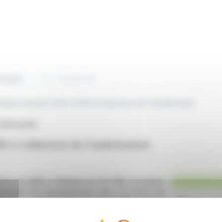
Rechercher
niqués
sultats annuels 2025-2026 et réduction de l'endettement
(EPA:ALPRI)
6 et réduction de l'endettement
iche un chiffre d'affaires de 51,2 M€, en baisse
inution est principalement due à la chute de
lience. Le résultat net atteint 0,45 M€, soutenu
e réduire l'endettement net à 66% des capitaux