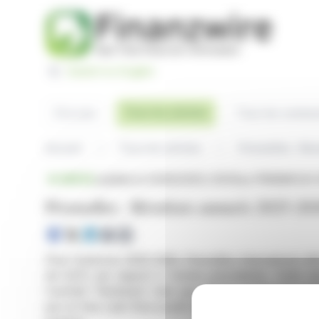
Panneau de gestion des cookies
Switch to English
Tous les articles
À la une
Tous les commu
Accueil
Tous les articles
Prismaflex : Ré
BRÈVE
publiée le 23/06/2026 à 18:05
sur PRISMAFLEX 
Prismaflex : Résultats annuels 2025-202
Pour l'exercice 2025-2026, Prismaflex International aff
de 6,6% par rapport à l'année précédente. Cette dim
l'activité "Hardware", bien que "Print" montre une rési
par un free cash-flow positif de 2,9 M€, permettant d