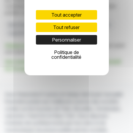
constituent en aucune manière une incitation à prendre
position sur les marchés financiers.
Tout accepter
États Financiers
Retard
Approbation Réglementaire
Tout refuser
Logiciel PSI
Pincus De Warburg
Personnaliser
Cliquez ici
pour consulter le communiqué de presse ayant
servi de base à la rédaction de cette brève
Politique de
confidentialité
Voir toutes les actualités de PSI Aktiengesellschaft
Für Produkte Und Systeme Der Informa
Avec finanzwire.fr suivez en temps réel toute l'actualité
financière puisée aux meilleures sources des sociétés
cotées sur les bourses de Paris, Bruxelles, Amsterdam,
Lisbonne, Francfort et New York. Vous disposez
d'articles de synthèse écrits par nos soins et de
communiqués de presse publiés par les sociétés.