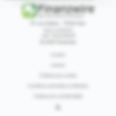
87, rue Ordener - 75018 Paris
Nous contacter
+33 1 42 23 83 61
© 2026 Finanzwire
Contact
Auteurs
Politique de cookies
Conditions générales d'utilisation
Politique de confidentialité