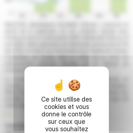
REALITES, développeur immobilier français, a annoncé le
report de la publication de ses comptes annuels pour
l'exercice clos le 31 décembre 2025. Initialement fixée au 31
mai 2026, cette publication est désormais prévue pour le 26
juin 2026. Ce report est nécessaire pour finaliser les travaux
comptables et d'audit, dans le cadre de la sortie de
redressement judiciaire décidée par le Tribunal de
Commerce de Nantes en février 2026.
La société a assuré qu'elle s'engage à respecter ce
nouveau délai et informera le marché de toute évolution.
REALITES, cotée sur Euronext Growth Paris, poursuit ses
Ce site utilise des
activités avec une organisation centrée sur son cœur de
métier malgré les récentes difficultés financières.
cookies et vous
donne le contrôle
R. E.
sur ceux que
Copyright © 2026 FinanzWire
, tous droits de
vous souhaitez
reproduction et de représentation réservés.