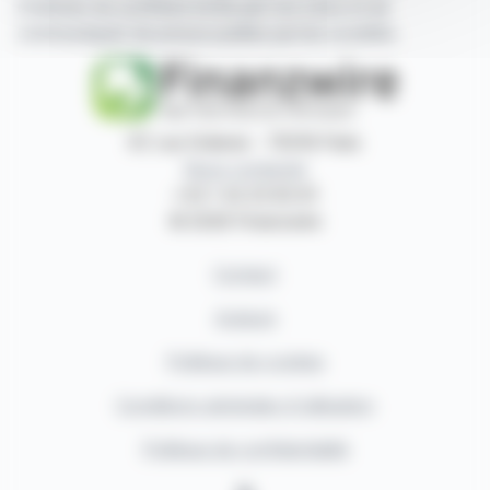
d'articles de synthèse écrits par nos soins et de
communiqués de presse publiés par les sociétés.
87, rue Ordener - 75018 Paris
Nous contacter
+33 1 42 23 83 61
© 2026 Finanzwire
Contact
Auteurs
Politique de cookies
Conditions générales d'utilisation
Politique de confidentialité