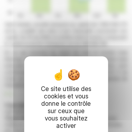
Saint-Gobain, société anonyme au capital de 1 994 639 272
euros, a publié une mise à jour mensuelle concernant son
capital. Au 31 mai 2026, le nombre total d'actions composant
le capital social de l'entreprise est de 498 669 518.
En ce qui concerne les droits de vote, le nombre total
théorique atteint 549 788 565, tandis que le nombre total
exerçable s'élève à 541 652 823. Ces chiffres sont
communiqués conformément aux articles L.233-8 II du
Code de commerce et 223-16 du règlement général de
l'Autorité des marchés financiers.
Ce site utilise des
R. E.
cookies et vous
donne le contrôle
Copyright © 2026 FinanzWire
, tous droits de
sur ceux que
reproduction et de représentation réservés.
vous souhaitez
Clause de non responsabilité
: bien que puisées aux
meilleures sources, les informations et analyses diffusées
activer
par FinanzWire sont fournies à titre indicatif et ne