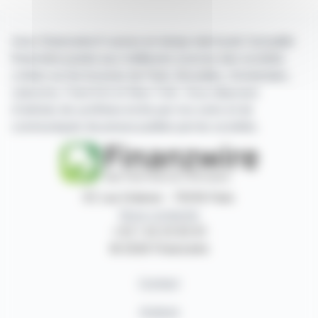
Avec finanzwire.fr suivez en temps réel toute l'actualité
financière puisée aux meilleures sources des sociétés
cotées sur les bourses de Paris, Bruxelles, Amsterdam,
Lisbonne, Francfort et New York. Vous disposez
d'articles de synthèse écrits par nos soins et de
communiqués de presse publiés par les sociétés.
87, rue Ordener - 75018 Paris
Nous contacter
+33 1 42 23 83 61
© 2026 Finanzwire
Contact
Auteurs