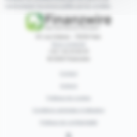
communiqués de presse publiés par les sociétés.
87, rue Ordener - 75018 Paris
Nous contacter
+33 1 42 23 83 61
© 2026 Finanzwire
Contact
Auteurs
Politique de cookies
Conditions générales d'utilisation
Politique de confidentialité