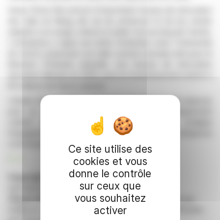
Swiss Prime Site prévoit d'importants travaux de rénovation
des halls du Maag afin de les préserver et de les rendre
adaptés à un usage culturel et public tout au long de l'année.
L'entreprise a signé une lettre d'intention avec l'Université
de Zurich, proposant ces halls comme nouveau site pour le
Muséum d'histoire naturelle. Les travaux de rénovation
devraient débuter en 2029, pour un investissement estimé à
60 millions de francs suisses.
L’étude de faisabilité confirme le potentiel de ces espaces
pour un usage muséal, promettant un développement
culturel dynamique. Ce virage stratégique souligne
l’engagement de Swiss Prime Site en faveur d’espaces
communautaires durables.
Ce site utilise des
R. H.
cookies et vous
donne le contrôle
Copyright © 2026 FinanzWire
, tous droits de
sur ceux que
reproduction et de représentation réservés.
vous souhaitez
Clause de non responsabilité
: bien que puisées aux
activer
meilleures sources, les informations et analyses diffusées