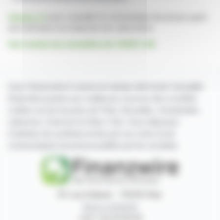
Cliquez ici
pour consulter le communiqué de presse ayant
servi de base à la rédaction de cette brève
Voir toutes les actualités de TAKKT AG
Avec finanzwire.fr suivez en temps réel toute l'actualité
financière puisée aux meilleures sources des sociétés
cotées sur les bourses de Paris, Bruxelles, Amsterdam,
Lisbonne, Francfort et New York. Vous disposez
d'articles de synthèse écrits par nos soins et de
communiqués de presse publiés par les sociétés.
87, rue Ordener - 75018 Paris
Nous contacter
+33 1 42 23 83 61