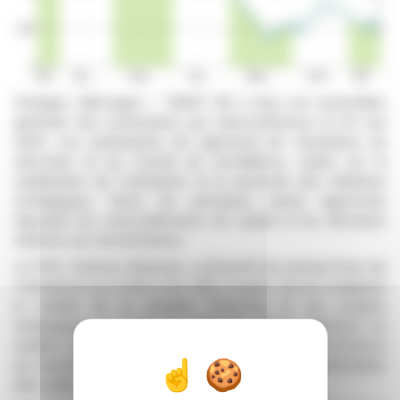
Stuttgart, Allemagne – TAKKT AG a tenu son assemblée
générale des actionnaires par visioconférence le 20 mai
2026. Les participants ont approuvé les résolutions du
directoire et du conseil de surveillance, axées sur la
stabilisation de l'entreprise et la poursuite des initiatives
stratégiques. Parmi les principaux points approuvés
figuraient les renouvellements de capital et les décisions
relatives aux rémunérations.
Le PDG, Andreas Weishaar, a présenté les perspectives de
l'entreprise pour 2025 et les défis actuels, tout en soulignant
la solidité de sa situation financière et ses progrès
stratégiques. Il a mis en avant les efforts déployés en
matière de développement organisationnel, de croissance
du marché, d'amélioration de l'efficacité et d'optimisation
des coûts.