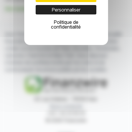
Voir toutes les actualités de TF1
Personnaliser
Politique de
confidentialité
Avec finanzwire.fr suivez en temps réel toute l'actualité
financière puisée aux meilleures sources des sociétés
cotées sur les bourses de Paris, Bruxelles, Amsterdam,
Lisbonne, Francfort et New York. Vous disposez
d'articles de synthèse écrits par nos soins et de
communiqués de presse publiés par les sociétés.
87, rue Ordener - 75018 Paris
Nous contacter
+33 1 42 23 83 61
© 2026 Finanzwire