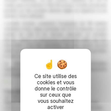
l'unité, pour un total de 3 540 413 actions. À noter qu'aucune
position sur des produits dérivés réglés en espèces ou en
actions n'est à déclarer.
L'activité d'achat comprend l'acquisition de 116 actions
ordinaires d'une valeur nominale de 0,01 $ chacune, au prix
unitaire de 4,30 $ US. Aucune opération sur produits
dérivés, options ou transactions informelles telles que des
indemnités n'ont été déclarées. De plus, aucun accord
relatif aux droits de vote ou à de futures opérations sur titres
n'a été conclu.
Le formulaire ne comporte aucune information
supplémentaire confirmant l'absence d'autres transactions
ou arrangements.
Ce site utilise des
cookies et vous
R. E.
donne le contrôle
Copyright © 2026 FinanzWire
, tous droits de
sur ceux que
reproduction et de représentation réservés.
vous souhaitez
Clause de non responsabilité
: bien que puisées aux
activer
meilleures sources, les informations et analyses diffusées