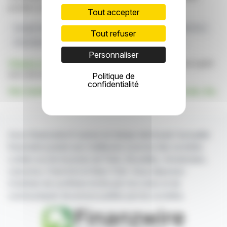
position sur les marchés financiers.
Tout accepter
Groupe Vanguard
Code De Prise De Contrôle
SEGRO PLC
Tout refuser
Informations Sur Les Valeurs Mobilières
Prologis Inc.
Personnaliser
Cliquez ici
pour consulter le communiqué de presse ayant
servi de base à la rédaction de cette brève
Politique de
confidentialité
Voir toutes les actualités de The Vanguard Group, Inc.
Avec finanzwire.fr suivez en temps réel toute l'actualité
financière puisée aux meilleures sources des sociétés
cotées sur les bourses de Paris, Bruxelles, Amsterdam,
Lisbonne, Francfort et New York. Vous disposez
d'articles de synthèse écrits par nos soins et de
communiqués de presse publiés par les sociétés.