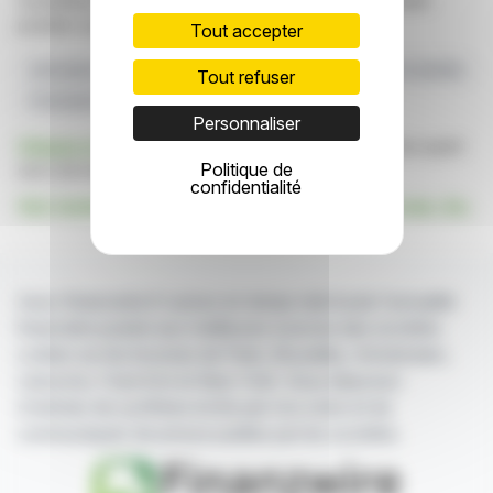
constituent en aucune manière une incitation à prendre
position sur les marchés financiers.
Tout accepter
Schroders Plc
Groupe Vanguard
Code De Prise De Contrôle
Tout refuser
Formulaire 8.3
Déclaration Relative À L'actionnariat
Personnaliser
Cliquez ici
pour consulter le communiqué de presse ayant
Politique de
servi de base à la rédaction de cette brève
confidentialité
Voir toutes les actualités de The Vanguard Group, Inc.
Avec finanzwire.fr suivez en temps réel toute l'actualité
financière puisée aux meilleures sources des sociétés
cotées sur les bourses de Paris, Bruxelles, Amsterdam,
Lisbonne, Francfort et New York. Vous disposez
d'articles de synthèse écrits par nos soins et de
communiqués de presse publiés par les sociétés.