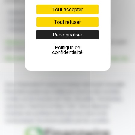
position sur les marchés financiers.
Tout accepter
Groupe Vanguard
Code De Prise De Contrôle
Formulaire 8.3
Information Sur Les Valeurs Mobilières
Tout refuser
Communications Gamma
Personnaliser
Cliquez ici
pour consulter le communiqué de presse ayant
Politique de
servi de base à la rédaction de cette brève
confidentialité
Voir toutes les actualités de The Vanguard Group, Inc.
Avec finanzwire.fr suivez en temps réel toute l'actualité
financière puisée aux meilleures sources des sociétés
cotées sur les bourses de Paris, Bruxelles, Amsterdam,
Lisbonne, Francfort et New York. Vous disposez
d'articles de synthèse écrits par nos soins et de
communiqués de presse publiés par les sociétés.