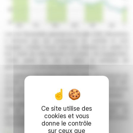
Lors de l'Assemblée générale du 30 juillet 2026, Wavestone
a annoncé que ses actionnaires de contrôle se sont
engagés à limiter l'écart entre leur détention en capital et
leurs droits de vote exercés à 10 points. Cet engagement,
valable quatre ans, vise à aligner les pratiques de
gouvernance sur les normes recommandées.
Le capital de Wavestone, au 30 juin 2026, est composé de
24 906 332 actions, représentant un total de 41 697 687
droits de vote. Les actionnaires concernés s'abstiendront
de voter avec 2,8 millions de droits de vote excédentaires.
Cette décision s'inscrit dans une démarche de transparence
Ce site utilise des
et de responsabilité vis-à-vis des pratiques de
cookies et vous
gouvernance, soulignant l'engagement de la société envers
donne le contrôle
ses actionnaires.
sur ceux que
R. E.