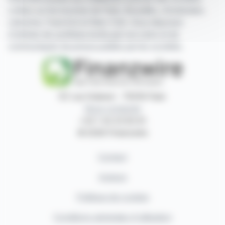
cotées sur les bourses de Paris, Bruxelles, Amsterdam,
Lisbonne, Francfort et New York. Vous disposez
d'articles de synthèse écrits par nos soins et de
communiqués de presse publiés par les sociétés.
87, rue Ordener - 75018 Paris
Nous contacter
+33 1 42 23 83 61
© 2026 Finanzwire
Contact
Auteurs
Politique de cookies
Conditions générales d'utilisation