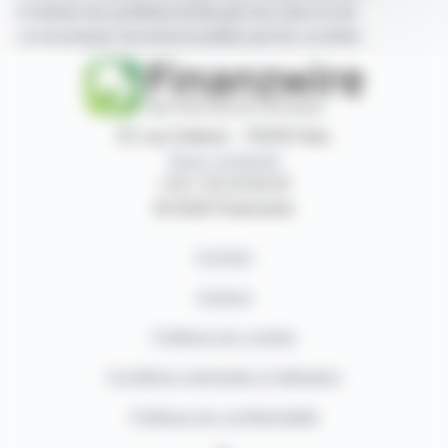
d'articles de synthèse écrits par nos soins et de
communiqués de presse publiés par les sociétés.
87, rue Ordener - 75018 Paris
Nous contacter
+33 1 42 23 83 61
© 2026 Finanzwire
Contact
Auteurs
Politique de cookies
Conditions générales d'utilisation
Politique de confidentialité