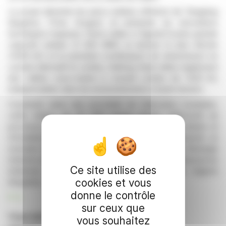
Le projet alimente les parcs éoliens offshore de Yangjiang
Qingzhou (Trois Gorges) et présente six innovations
techniques majeures. Parmi celles-ci figurent la plus grande
capacité unitaire (2 000 MW), la tension la plus élevée
(±500 kV) et la première combinaison de transmission en
courant alternatif et continu. Haifeng Heart utilise également
des câbles sous-marins à courant continu de ±525 kV,
indispensables dans les environnements à haute tension.
Construite selon des procédés de fabrication modulaire,
cette station de 25 000 tonnes illustre l’efficacité du
processus d’assemblage à terre, de transport unitaire et
d’installation par flottage de ZPMC. Elle représente un
exemple de méthodes avancées dans les projets d’énergie
éolienne en mer, promettant un accès accru aux ressources
Ce site utilise des
éoliennes de haute qualité situées dans des régions
cookies et vous
éloignées.
donne le contrôle
R. E.
sur ceux que
Copyright © 2026 FinanzWire
, tous droits de
vous souhaitez