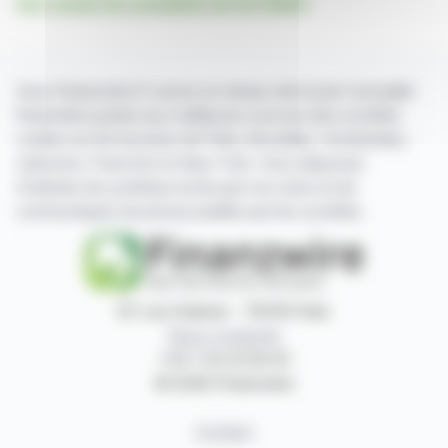
Voir toutes les actualités de ALTAREIT
Avec finanzwire.fr suivez en temps réel toute l'actualité
financière puisée aux meilleures sources des sociétés
cotées sur les bourses de Paris, Bruxelles, Amsterdam,
Lisbonne, Francfort et New York. Vous disposez
d'articles de synthèse écrits par nos soins et de
communiqués de presse publiés par les sociétés.
87, rue Ordener - 75018 Paris
Nous contacter
+33 1 42 23 83 61
© 2026 Finanzwire
Contact